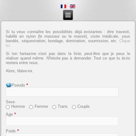
.
Si tu veux connaître les possibilités déjà existantes : être travesti,
habillé en nylon (le masseur ou le massé), visite médicale, yeux
bandés, séquestration, bondage, domination, soumission, etc.
Clique
ici.
Si ton fantasme n'est pas dans la liste, peut-être que je peux le
réaliser quand même. N'hésite pas à demander. Tout ce que tu écris
restera entre nous.
Alors, libère-toi.
Pseudo
*
Sexe
Homme
Femme
Trans
Couple
Age
*
Poids
*